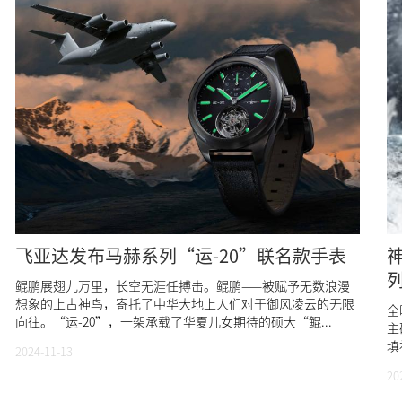
飞亚达发布马赫系列“运-20”联名款手表
鲲鹏展翅九万里，长空无涯任搏击。鲲鹏——被赋予无数浪漫
想象的上古神鸟，寄托了中华大地上人们对于御风凌云的无限
全
向往。“运-20”，一架承载了华夏儿女期待的硕大“鲲...
主
填
2024-11-13
20