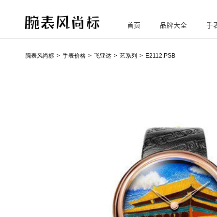
首页
品牌大全
手
腕
表风尚标
腕表风尚标
手表价格
飞亚达
艺系列
E2112.PSB