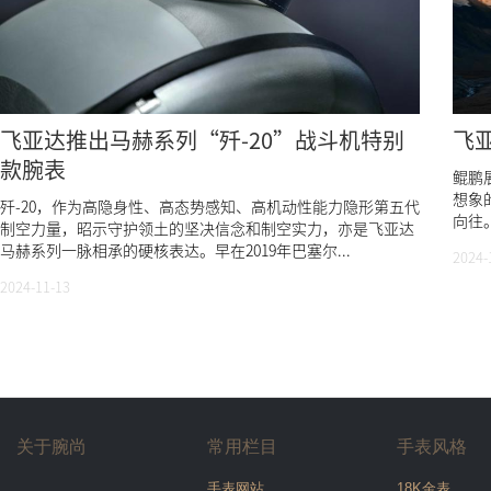
飞亚达推出马赫系列“歼-20”战斗机特别
飞
款腕表
鲲鹏
想象
歼-20，作为高隐身性、高态势感知、高机动性能力隐形第五代
向往
制空力量，昭示守护领土的坚决信念和制空实力，亦是飞亚达
马赫系列一脉相承的硬核表达。早在2019年巴塞尔...
2024-
2024-11-13
关于腕尚
常用栏目
手表风格
手表网站
18K金表