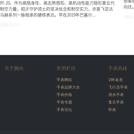
想象
歼-20，作为高隐身性、高态势感知、高机动性能力隐形第五代
向往
制空力量，昭示守护领土的坚决信念和制空实力，亦是飞亚达
马赫系列一脉相承的硬核表达。早在2019年巴塞尔...
2024-
2024-11-13
关于腕尚
常用栏目
手表风格
手表网站
18K金表
手表品牌大全
飞行员手表
手表价格
潜水手表
手表专题
复古手表
手表论坛
怀表