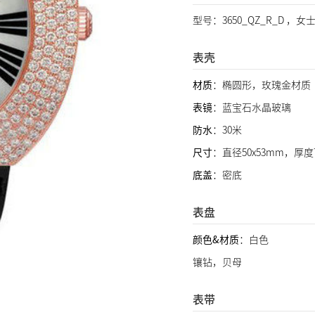
型号：3650_QZ_R_D ，女
表壳
材质
：椭圆形，玫瑰金材质
表镜
：蓝宝石水晶玻璃
防水
：30米
尺寸
：直径50x53mm，厚度
底盖
：密底
表盘
颜色&材质
：白色
镶钻，贝母
表带