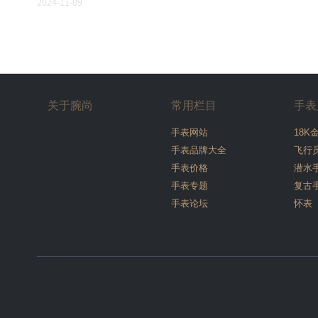
2024-11-09
关于腕尚
常用栏目
手表
手表网站
18K
手表品牌大全
飞行
手表价格
潜水
手表专题
复古
手表论坛
怀表