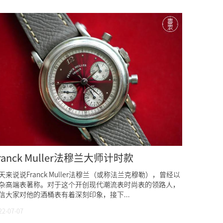
ranck Muller法穆兰大师计时款
天来说说Franck Muller法穆兰（或称法兰克穆勒），曾经以
杂高端表著称。对于这个开创现代潮流表时尚表的领路人，
信大家对他的酒桶表有着深刻印象，接下...
22-07-07