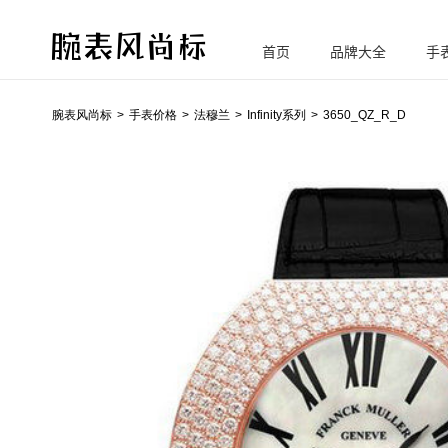
首页
品牌大全
手
腕
表风尚标
腕表风尚标
手表价格
法穆兰
Infinity系列
3650_QZ_R_D