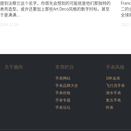
提到法穆兰这个名字，你首先会想到的可能就是他们那独特的
Fran
表壳造型，或许还要加上那些Art Deco风格的数字时标，甚至
二的
于是满满...
全球的
2024-11-09
2022-
关于腕尚
常用栏目
手表风格
手表网站
18K金表
手表品牌大全
飞行员手表
手表价格
潜水手表
手表专题
复古手表
手表论坛
怀表