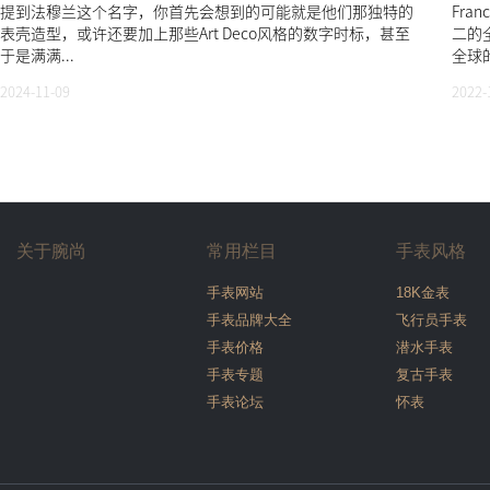
提到法穆兰这个名字，你首先会想到的可能就是他们那独特的
Fran
表壳造型，或许还要加上那些Art Deco风格的数字时标，甚至
二的
于是满满...
全球的
2024-11-09
2022-
关于腕尚
常用栏目
手表风格
手表网站
18K金表
手表品牌大全
飞行员手表
手表价格
潜水手表
手表专题
复古手表
手表论坛
怀表