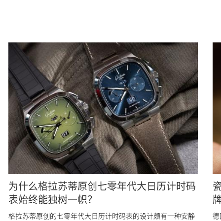
为什么格拉苏蒂原创七零年代大日历计时码
表始终能独树一帜？
牌
格拉苏蒂原创的七零年代大日历计时码表的设计颇有一种安静
德