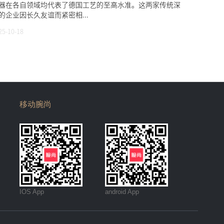
器在各自领域均代表了德国工艺的至高水准。这两家传统深
的企业因长久友谊而紧密相...
25-10-18
移动腕尚
IOS App
android App