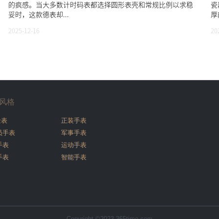
的疯感。当大多数计时码表都选择圆形表壳和常规比例以求稳
瓷
妥时，这款德表却...
厚
2025-12-16
20
风格
金表
正装手表
员手表
军事手表
手表
运动手表
手表
智能手表
Copyright ©2023 365time.com