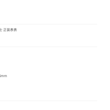
，男士 正装表表
6mm