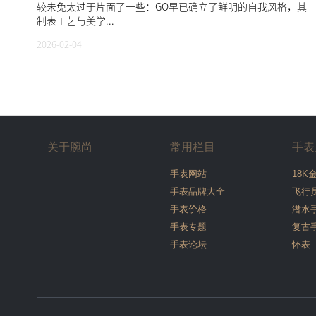
较未免太过于片面了一些：GO早已确立了鲜明的自我风格，其
制表工艺与美学...
2026-02-04
关于腕尚
常用栏目
手表
手表网站
18K
手表品牌大全
飞行
手表价格
潜水
手表专题
复古
手表论坛
怀表