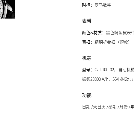
时标
：罗马数字
表带
颜色&材质
：黑色鳄鱼皮表
表扣
：精钢折叠扣（短款）
机芯
型号
：Cal.100-02，自动
振频28800 A/h，55小时动
功能
日期 /大日历 /星期 /月份 /