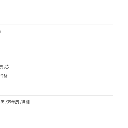
带
机械机芯
力储备
年历 /万年历 /月相