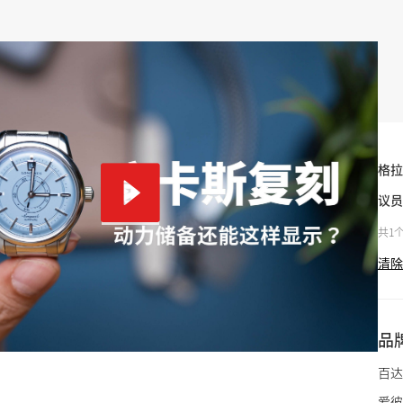
格拉
议员
共1
清除
品
百达
爱彼