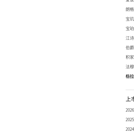
朗格
宝玑
宝珀
江诗
伯爵
积家
法穆
格拉
里查
亨利
上
罗杰
20
帕玛
20
雅典
20
雅克