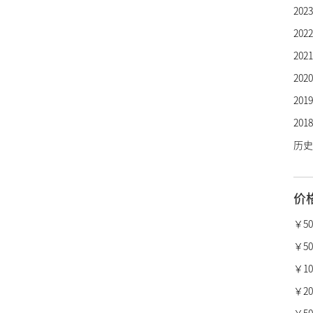
20
宇舶
20
芝柏
20
劳力
20
欧米
20
万国
20
百年
历史
卡地
沛纳
价
真力
柏莱
￥5
宝格
￥50
梵克
￥10,
昆仑
￥20,
萧邦