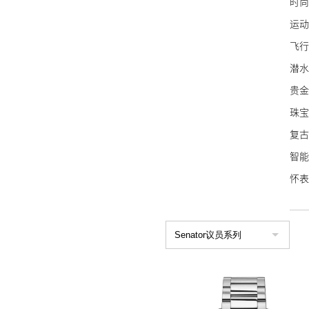
时尚
雷达
运动
万宝
飞行
泰格
潜水
NO
贵金
艾美
珠宝
宝齐
复古
波尔
智能
豪利
怀表
荣汉
名士
艾米
康斯
Sin
蕾蒙