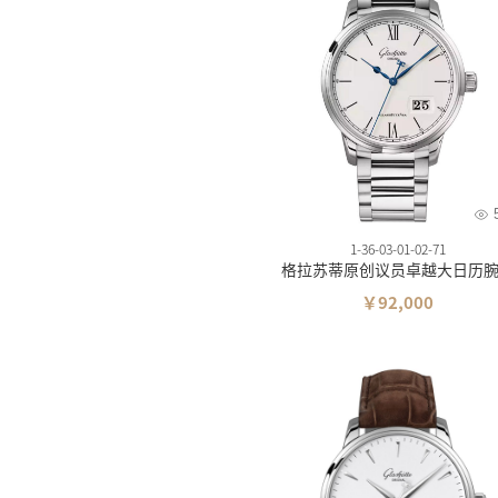
天梭
美度
精工
汉米
西铁
卡西
雪铁
1-36-03-01-02-71
格拉苏蒂原创议员卓越大日历
梅花
￥92,000
飞亚
海鸥
摩凡
时度
依波
罗西