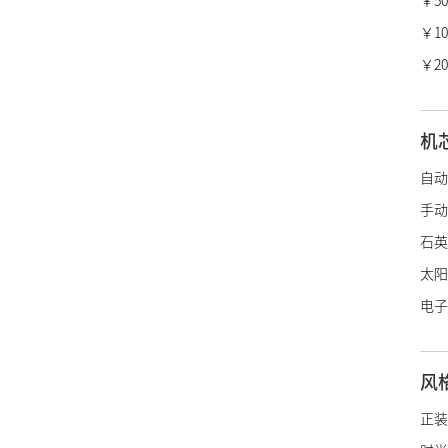
￥50,
瑞宝
￥100
冠蓝
￥20
香奈
爱马
机
LV
自动
迪奥
手动
宝诗
石英
博柏
太阳
绰美
电子
古驰
施华
风
阿玛
帝舵
正装
浪琴