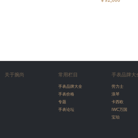
￥92,000
关于腕尚
常用栏目
手表品牌大
手表品牌大全
劳力士
手表价格
浪琴
专题
卡西欧
手表论坛
IWC万国
宝珀