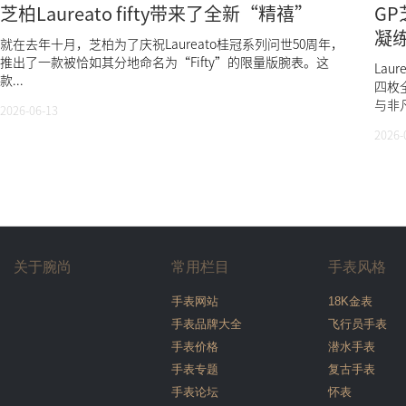
芝柏Laureato fifty带来了全新“精禧”
GP
凝
就在去年十月，芝柏为了庆祝Laureato桂冠系列问世50周年，
推出了一款被恰如其分地命名为“Fifty”的限量版腕表。这
Lau
款...
四枚
与非
2026-06-13
2026-
关于腕尚
常用栏目
手表风格
手表网站
18K金表
手表品牌大全
飞行员手表
手表价格
潜水手表
手表专题
复古手表
手表论坛
怀表