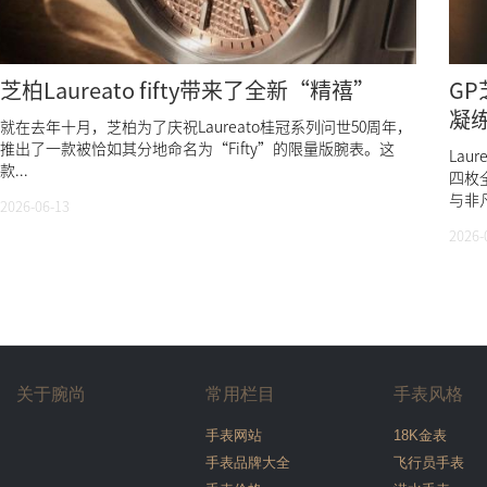
芝柏Laureato fifty带来了全新“精禧”
GP
凝
就在去年十月，芝柏为了庆祝Laureato桂冠系列问世50周年，
推出了一款被恰如其分地命名为“Fifty”的限量版腕表。这
Lau
款...
四枚
与非
2026-06-13
2026-
关于腕尚
常用栏目
手表风格
手表网站
18K金表
手表品牌大全
飞行员手表