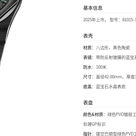
基本信息
2025年上市， 型号：81015-3
表壳
材质
：八边形，黑色陶瓷
表镜
：带防反射镀膜的蓝宝
防水
：100米
尺寸
：直径42.00mm，厚度1
底盖
：蓝宝石水晶表底
表盘
颜色&材质
：绿色PVD镀层
处理GP标识
指针
：镂空巴顿型绿色PVD工