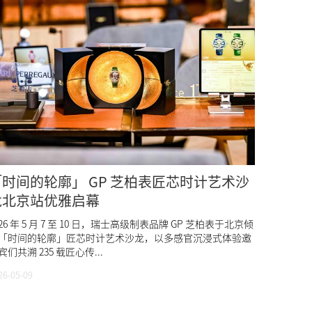
「时间的轮廓」 GP 芝柏表匠芯时计艺术沙
龙北京站优雅启幕
026 年 5 月 7 至 10 日，瑞士高级制表品牌 GP 芝柏表于北京倾
「时间的轮廓」匠芯时计艺术沙龙，以多感官沉浸式体验邀
宾们共溯 235 载匠心传...
26-05-09