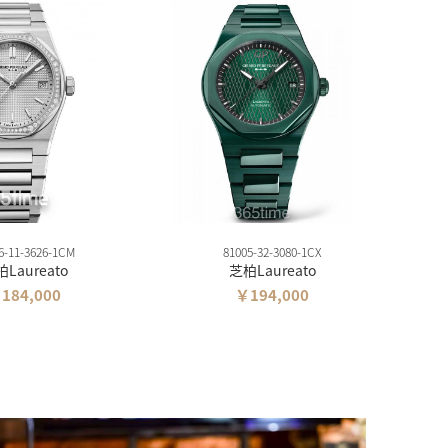
6-11-3626-1CM
81005-32-3080-1CX
Laureato
芝柏Laureato
184,000
￥194,000