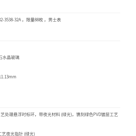
2-3538-32A ，限量88枚 ，男士表
石水晶玻璃
1.13mm
工艺处理悬浮时标环，带夜光材料 (绿光)，镌刻绿色PVD镀层工艺
艺夜光指针 (绿光)