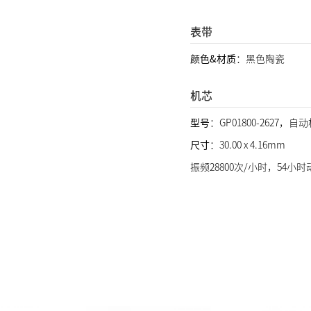
表带
颜色&材质
：黑色陶瓷
机芯
型号
：GP01800-2627，
尺寸
：30.00 x 4.16mm
振频28800次/小时，54小