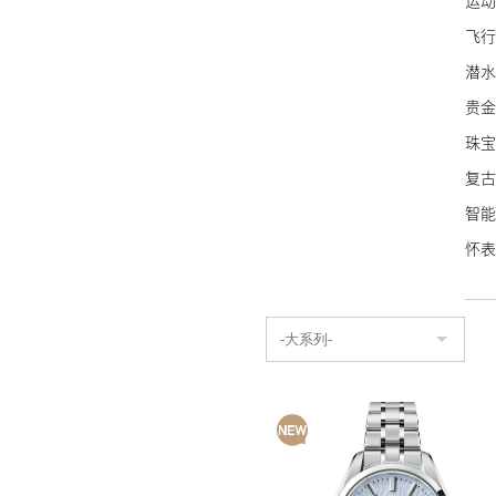
运动
万宝
飞行
泰格
潜水
NO
贵金
艾美
珠宝
宝齐
复古
波尔
智能
豪利
怀表
荣汉
名士
艾米
康斯
Sin
蕾蒙
天梭