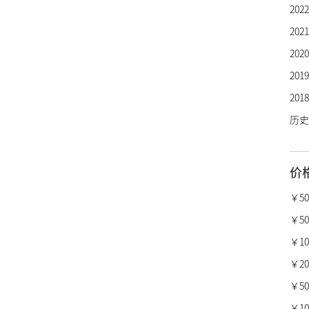
20
芝柏
20
劳力
20
欧米
20
万国
20
百年
历史
卡地
沛纳
价
真力
柏莱
￥5
宝格
￥50
梵克
￥10,
昆仑
￥20,
萧邦
￥50,
瑞宝
￥100