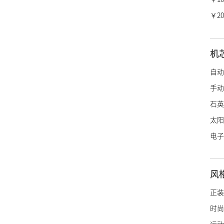
冠蓝
￥20
香奈
爱马
机
LV
自动
迪奥
手动
宝诗
石英
博柏
太阳
绰美
电子
古驰
施华
风
阿玛
帝舵
正装
浪琴
时尚
雷达