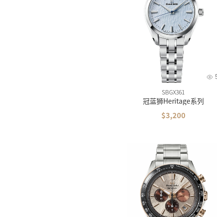
美度
精工
汉米
西铁
卡西
雪铁
SBGX361
冠蓝狮Heritage系列
梅花
$3,200
飞亚
海鸥
摩凡
时度
依波
罗西
依波