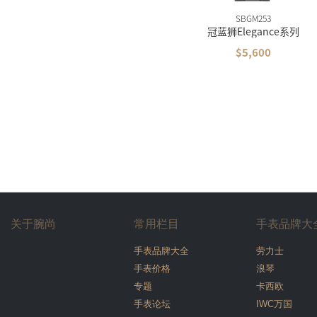
SBGM253
冠蓝狮Elegance系列
$5,600
关于腕尚
常用栏目
手表品牌大
手表品牌大全
劳力士
手表价格
浪琴
专题
卡西欧
手表论坛
IWC万国