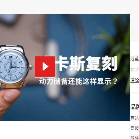
冠蓝
共1
清除
品
百达
爱彼
朗格