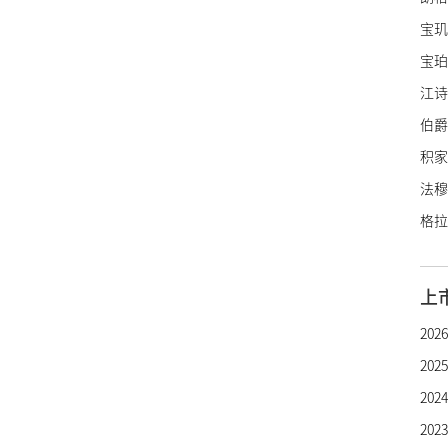
宝玑
宝珀
江诗
伯爵
积家
法穆
格拉
里查
亨利
上
罗杰
20
帕玛
20
雅典
20
雅克
20
宇舶