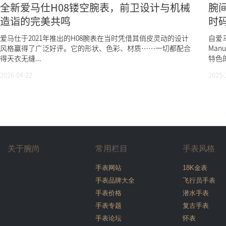
全新爱马仕H08镂空腕表，前卫设计与机械
腕
造诣的完美共鸣
时
爱马仕于2021年推出的H08腕表在当时凭借其俏皮灵动的设计
自爱
风格赢得了广泛好评。它的形状、色彩、材质……一切都配合
Manu
得天衣无缝...
特色的
2026-04-22
2025-
关于腕尚
常用栏目
手表风格
手表网站
18K金表
手表品牌大全
飞行员手表
手表价格
潜水手表
手表专题
复古手表
手表论坛
怀表