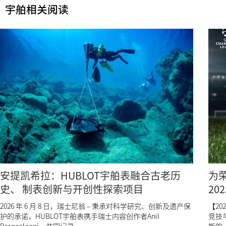
宇舶相关阅读
安提凯希拉：HUBLOT宇舶表融合古老历
为荣
史、 制表创新与开创性探索项目
20
2026 年 6 月 8 日，瑞士尼翁 – 秉承对科学研究、创新及遗产保
【2
护的承诺，HUBLOT宇舶表携手瑞士内容创作者Anil
竞技