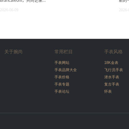
Brancaleoni，共同记录...
斯的
2026-06-09
2026-
关于腕尚
常用栏目
手表风格
手表网站
18K金表
手表品牌大全
飞行员手表
手表价格
潜水手表
手表专题
复古手表
手表论坛
怀表