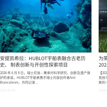
安提凯希拉：HUBLOT宇舶表融合古老历
为荣
史、 制表创新与开创性探索项目
20
2026 年 6 月 8 日，瑞士尼翁 – 秉承对科学研究、创新及遗产保
【2
护的承诺，HUBLOT宇舶表携手瑞士内容创作者Anil
竞技
Brancaleoni，共同记录...
斯的
2026-06-09
2026-