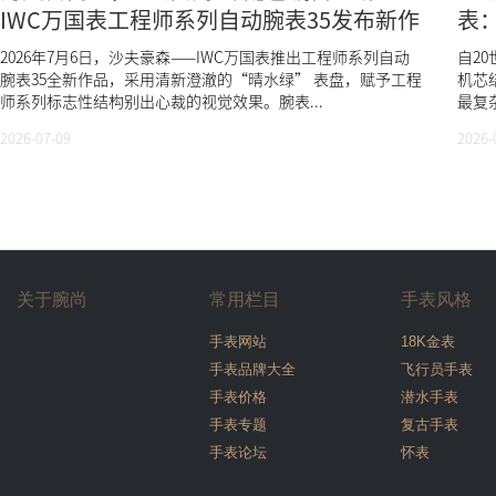
IWC万国表工程师系列自动腕表35发布新作
表
2026年7月6日，沙夫豪森——IWC万国表推出工程师系列自动
自2
腕表35全新作品，采用清新澄澈的“晴水绿” 表盘，赋予工程
机芯
师系列标志性结构别出心裁的视觉效果。腕表...
最复
2026-07-09
2026-
关于腕尚
常用栏目
手表风格
手表网站
18K金表
手表品牌大全
飞行员手表
手表价格
潜水手表
手表专题
复古手表
手表论坛
怀表