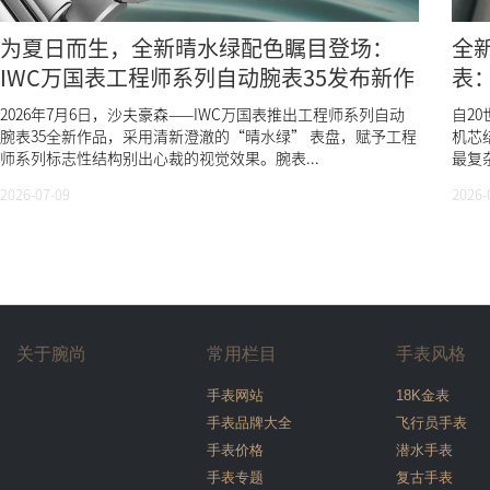
为夏日而生，全新晴水绿配色瞩目登场：
全
IWC万国表工程师系列自动腕表35发布新作
表
2026年7月6日，沙夫豪森——IWC万国表推出工程师系列自动
自2
腕表35全新作品，采用清新澄澈的“晴水绿” 表盘，赋予工程
机芯
师系列标志性结构别出心裁的视觉效果。腕表...
最复
2026-07-09
2026-
关于腕尚
常用栏目
手表风格
手表网站
18K金表
手表品牌大全
飞行员手表
手表价格
潜水手表
手表专题
复古手表