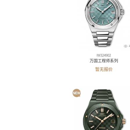
美度
精工
汉米
西铁
卡西
雪铁
IW324902
万国工程师系列
梅花
暂无报价
飞亚
海鸥
摩凡
时度
依波
罗西
依波