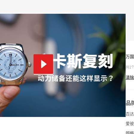
万国
共1
清除
品
百达
爱彼
朗格