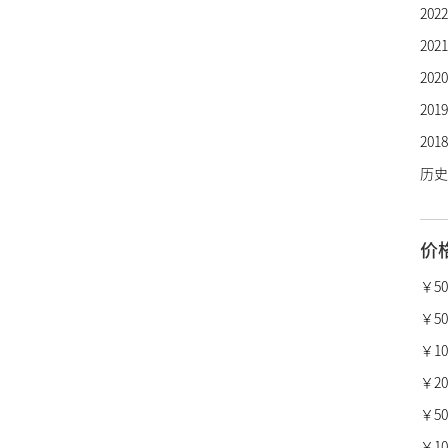
20
芝柏
20
劳力
20
欧米
20
万国
20
百年
历史
卡地
沛纳
价
真力
柏莱
￥5
宝格
￥50
梵克
￥10,
昆仑
￥20,
萧邦
￥50,
瑞宝
￥100