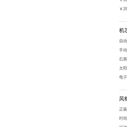
冠蓝
￥20
香奈
爱马
机
LV
自动
迪奥
手动
宝诗
石英
博柏
太阳
绰美
电子
古驰
施华
风
阿玛
帝舵
正装
浪琴
时尚
雷达