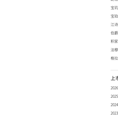
宝玑
宝珀
江诗
伯爵
积家
法穆
格拉
里查
亨利
上
罗杰
20
帕玛
20
雅典
20
雅克
20
宇舶