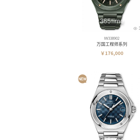
维氏
摩纹
IW338902
万国工程师系列
￥176,000