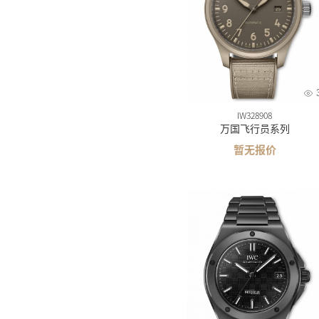
IW328908
万国飞行员系列
暂无报价