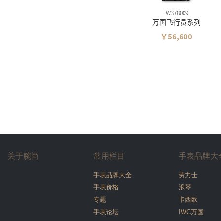
IW378009
万国飞行员系列
￥56,600
关于腕尚
常用栏目
手表品牌大
手表品牌大全
劳力士
手表价格
浪琴
专题
卡西欧
手表论坛
IWC万国