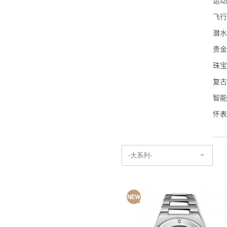
运动
万宝
飞行
泰格
潜水
NO
贵金
艾美
珠宝
宝齐
复古
波尔
智能
豪利
怀表
荣汉
名士
艾米
康斯
Sin
蕾蒙
天梭