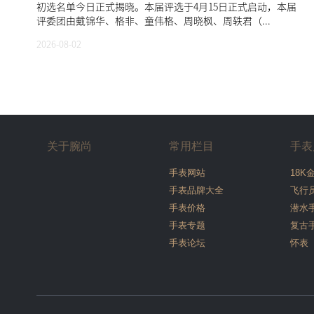
初选名单今日正式揭晓。本届评选于4月15日正式启动，本届
评委团由戴锦华、格非、童伟格、周晓枫、周轶君（...
2026-08-02
关于腕尚
常用栏目
手表
手表网站
18K
手表品牌大全
飞行
手表价格
潜水
手表专题
复古
手表论坛
怀表