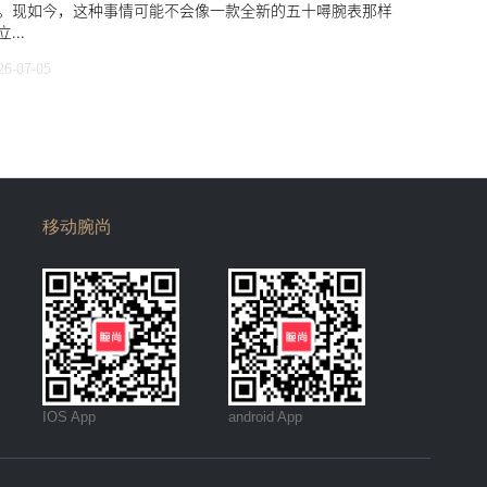
。现如今，这种事情可能不会像一款全新的五十噚腕表那样
...
26-07-05
移动腕尚
IOS App
android App