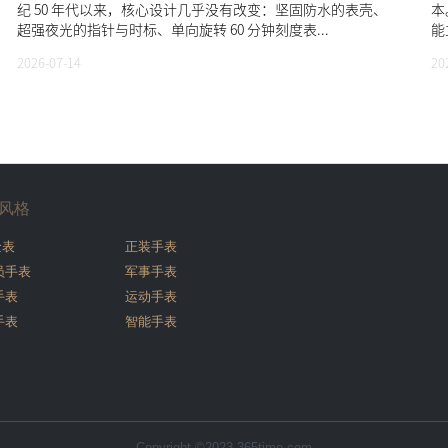
纪 50 年代以来，核心设计几乎没有改变：坚固防水的表壳、
本
超强夜光的指针与时标、单向旋转 60 分钟刻度表...
能立
2026-07-14
20
风格
金表
正装手表
员手表
军事手表
手表
运动手表
手表
智能手表
Copyright ©2023 365time.com