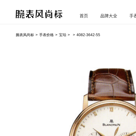
首页
品牌大全
手
腕
表风尚标
腕表风尚标
手表价格
宝珀
4082-3642-55