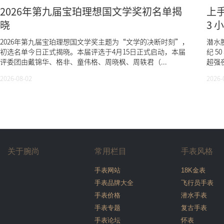
2026年第九届宝珀理想国文学奖初名单揭
上手
晓
3
2026年第九届宝珀理想国文学奖主题为“文学的决断时刻”，
潜水
初选名单今日正式揭晓。本届评选于4月15日正式启动，本届
纪 
评委团由戴锦华、格非、童伟格、周晓枫、周轶君（...
超强夜
2026-08-02
2026-
关于腕尚
常用栏目
手表风格
手表网站
18K金表
手表品牌大全
飞行员手表
手表价格
潜水手表
手表专题
复古手表
手表论坛
怀表