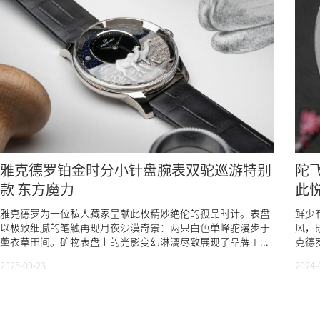
雅克德罗铂金时分小针盘腕表双驼巡游特别
陀
款 东方魔力
此
雅克德罗为一位私人藏家呈献此枚精妙绝伦的孤品时计。表盘
鲜少
以极致细腻的笔触再现月夜沙漠奇景：两只白色单峰驼漫步于
风，
薰衣草田间。矿物表盘上的光影变幻淋漓尽致展现了品牌工...
克德
2025-09-23
2024-