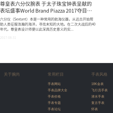
尊皇表六分仪腕表 于太子珠宝钟表呈献的
表坛盛事World Brand Piazza 2017夺目登
场
六分仪（Sextant）本是一种常用的航海仪器，从远古开始帮
助人类征服浩瀚的海洋，寻找未知的大地。在二次大战后的40
年代，尊皇表设计师便以此深具历史意义的实...
2017-08-31
关于腕尚
常用栏目
手表风格
手表网站
18K金表
手表品牌大全
飞行员手表
手表价格
潜水手表
手表专题
复古手表
手表论坛
怀表