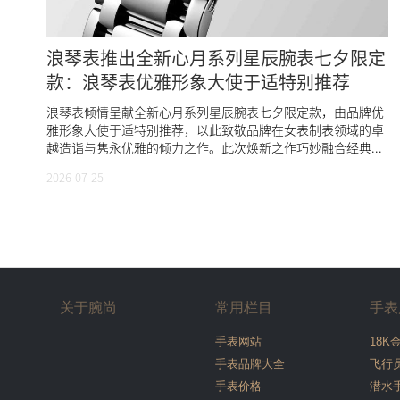
浪琴表推出全新心月系列星辰腕表七夕限定
款：浪琴表优雅形象大使于适特别推荐
浪琴表倾情呈献全新心月系列星辰腕表七夕限定款，由品牌优
雅形象大使于适特别推荐，以此致敬品牌在女表制表领域的卓
越造诣与隽永优雅的倾力之作。此次焕新之作巧妙融合经典...
2026-07-25
关于腕尚
常用栏目
手表
手表网站
18K
手表品牌大全
飞行
手表价格
潜水