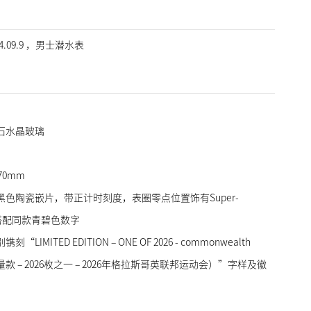
.4.09.9 ，男士潜水表
石水晶玻璃
70mm
色陶瓷嵌片，带正计时刻度，表圈零点位置饰有Super-
，搭配同款青碧色数字
MITED EDITION – ONE OF 2026 - commonwealth
6（限量款 – 2026枚之一 – 2026年格拉斯哥英联邦运动会）”字样及徽