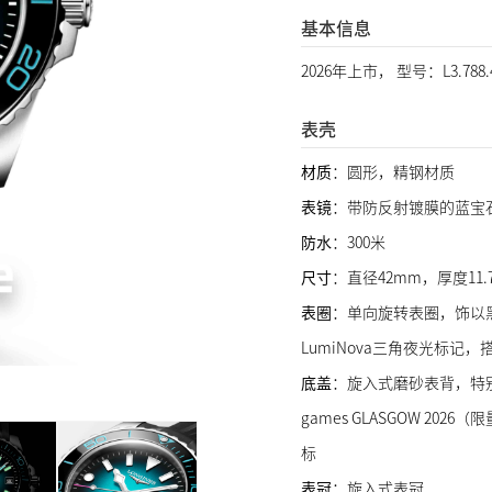
基本信息
2026年上市， 型号：L3.788
表壳
材质
：圆形，精钢材质
表镜
：带防反射镀膜的蓝宝
防水
：300米
尺寸
：直径42mm，厚度11.
表圈
：单向旋转表圈，饰以黑
LumiNova三角夜光标记
底盖
：旋入式磨砂表背，特别镌刻“LI
games GLASGOW 202
标
表冠
：旋入式表冠