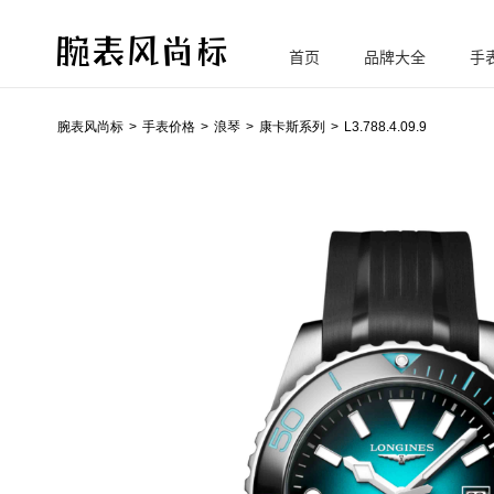
首页
品牌大全
手
腕
表风尚标
腕表风尚标
手表价格
浪琴
康卡斯系列
L3.788.4.09.9