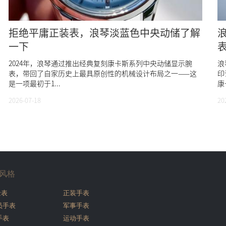
拒绝平庸正装表，浪琴淡蓝色中央动储了解
一下
2024年，浪琴通过推出经典复刻康卡斯系列中央动储显示腕
浪
表，带回了自家历史上最具原创性的机械设计布局之一——这
印
是一项最初于1...
康
2026-07-18
20
风格
金表
正装手表
员手表
军事手表
手表
运动手表