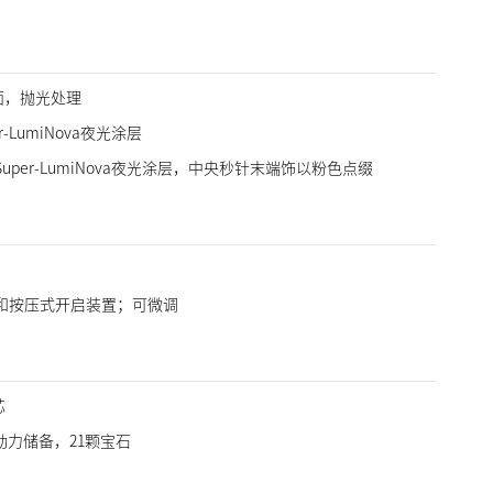
面，抛光处理
-LumiNova夜光涂层
per-LumiNova夜光涂层，中央秒针末端饰以粉色点缀
和按压式开启装置；可微调
芯
时动力储备，21颗宝石