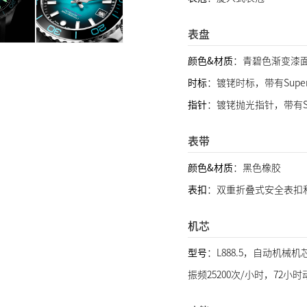
表盘
颜色&材质
：青碧色渐变漆
时标
：镀铑时标，带有Super
指针
：镀铑抛光指针，带有Su
表带
颜色&材质
：黑色橡胶
表扣
：双重折叠式安全表扣
机芯
型号
：L888.5，自动机械机
振频25200次/小时，72小