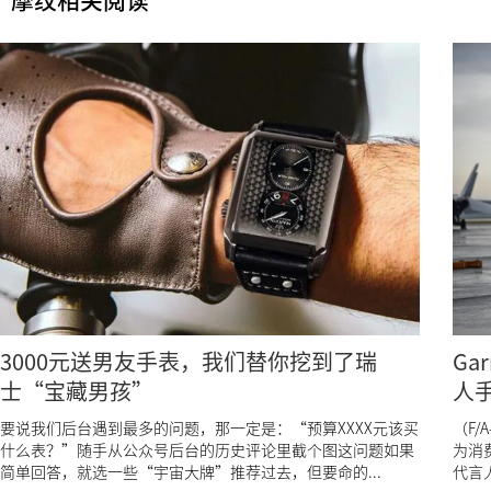
摩纹相关阅读
3000元送男友手表，我们替你挖到了瑞
Ga
士“宝藏男孩”
人
要说我们后台遇到最多的问题，那一定是：“预算XXXX元该买
（F/A
什么表？”随手从公众号后台的历史评论里截个图这问题如果
为消
简单回答，就选一些“宇宙大牌”推荐过去，但要命的...
代言人