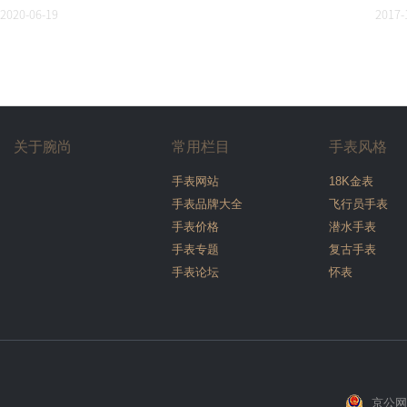
2020-06-19
2017-
关于腕尚
常用栏目
手表风格
手表网站
18K金表
手表品牌大全
飞行员手表
手表价格
潜水手表
手表专题
复古手表
手表论坛
怀表
京公网安