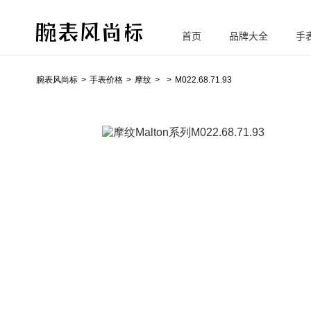
首页
品牌大全
手
腕
表风尚标
腕表风尚标
手表价格
摩纹
M022.68.71.93