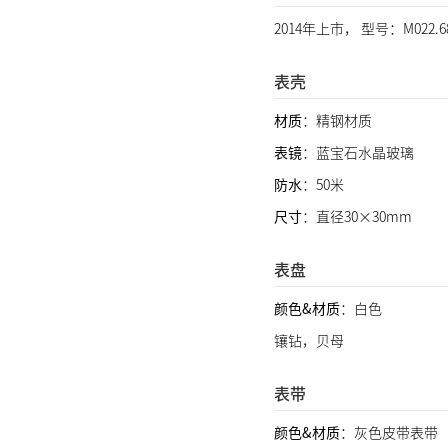
2014年上市， 型号：M022.6
表壳
材质
：精钢材质
表镜
：蓝宝石水晶玻璃
防水
：50米
尺寸
：直径30×30mm
表盘
颜色&材质
：白色
镶钻，贝母
表带
颜色&材质
：灰色皮带表带