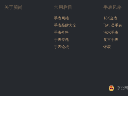
关于腕尚
常用栏目
手表风格
手表网站
18K金表
手表品牌大全
飞行员手表
手表价格
潜水手表
手表专题
复古手表
手表论坛
怀表
京公网安