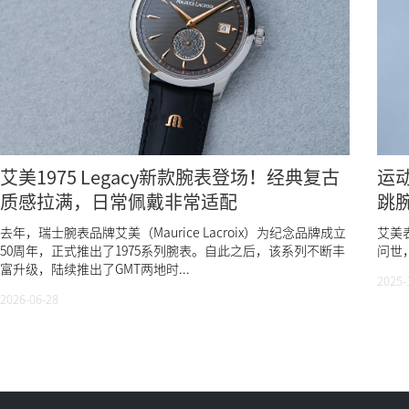
艾美1975 Legacy新款腕表登场！经典复古
运动
质感拉满，日常佩戴非常适配
跳
去年，瑞士腕表品牌艾美（Maurice Lacroix）为纪念品牌成立
艾美表
50周年，正式推出了1975系列腕表。自此之后，该系列不断丰
问世
富升级，陆续推出了GMT两地时...
2025-
2026-06-28