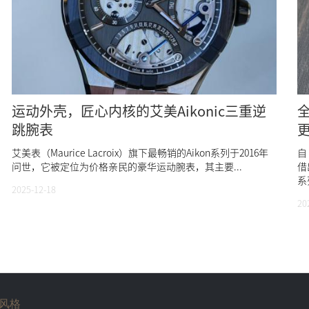
运动外壳，匠心内核的艾美Aikonic三重逆
全
跳腕表
更
艾美表（Maurice Lacroix）旗下最畅销的Aikon系列于2016年
自 
问世，它被定位为价格亲民的豪华运动腕表，其主要...
借
系
2025-12-18
20
风格