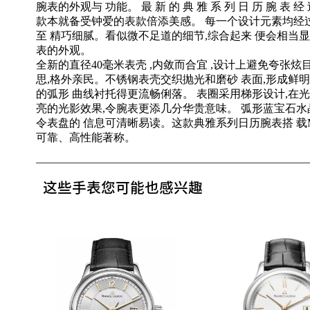
腕表的外观与 功能。 最 新 的 典 雅 系 列 日 历 腕 表 经 过
款本就备受钟爱的表款倍添美感。 每一个设计元素均经
至 精巧细腻。看似微不足道的细节,综合起来 便会相当显
表的外观。
全新的直径40毫米表壳 ,内敛而合宜 ,设计上避免夸张
思,格外亲民。不锈钢表壳交织抛光和磨砂 表面,形成鲜明
的弧形 曲线衬托得更流畅俐落。 表圈采用梯形设计,在
亮的光影效果,令腕表更添几分华贵意味。 弧形蓝宝石水
令表盘的 信息可清晰易读。这款典雅系列日历腕表搭 载ML
可靠、高性能著称。
这些手表您可能也感兴趣