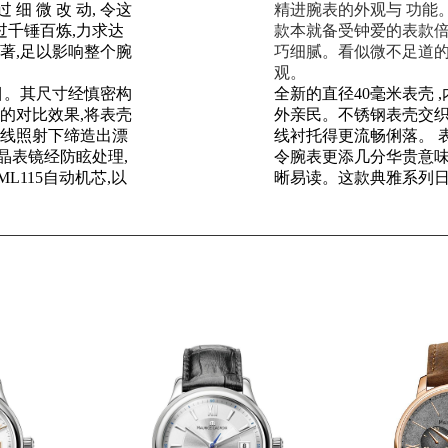
 细 微 改 动, 令这
精进腕表的外观与 功能。 最 
过千锤百炼,力求达
款本就备受钟爱的表款倍
著,足以影响整个腕
巧细腻。看似微不足道的
观。
炫目。其尺寸经慎密构
全新的直径40毫米表壳 
的对比效果,将表壳
外亲民。不锈钢表壳交织
光线照射下缔造出漂
线衬托得更流畅俐落。 
晶表镜经防眩处理,
令腕表更添几分华贵意味
115自动机芯,以
晰易读。这款典雅系列日历