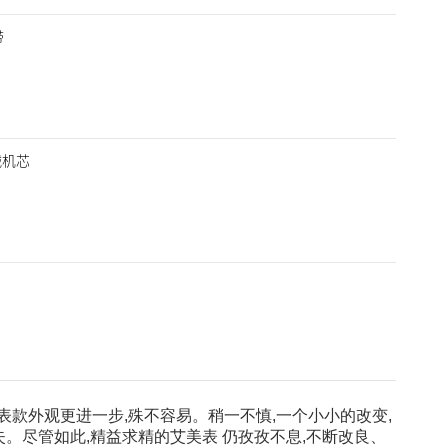
带
械机芯
表款外观更进一步,殊不容易。稍一不慎,一个小小的改变,
失。尽管如此,精益求精的艾美表 仍孜孜不息,不断改良、