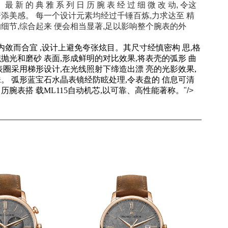
新 的 典 雅 系 列 日 历 腕 表 经 过 细 微 改 动, 令这
添美感。 每一个设计元素均经过千锤百炼,力求达至 精
细节,综合起来 便会相当显著,足以影响整个腕表的外
,内敛而合宜 ,设计上避免夸张炫目。其尺寸经慎密构 思,格
抛光和磨砂 表面,形成鲜明的对比效果,将表壳的弧形 曲
表圈采用梯形设计,在光线照射下缔造出漂 亮的光影效果,
。 弧形蓝宝石水晶表镜经防眩处理,令表盘的 信息可清
腕表搭 载ML115自动机芯,以可靠、高性能著称。
"/>