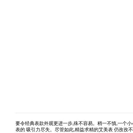
要令经典表款外观更进一步,殊不容易。稍一不慎,一个小
表的 吸引力尽失。尽管如此,精益求精的艾美表 仍孜孜不