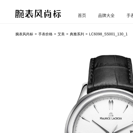
首页
品牌大全
手
腕
表风尚标
腕表风尚标
手表价格
艾美
典雅系列
LC6098_SS001_130_1