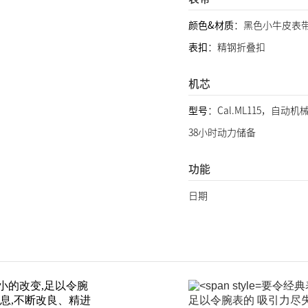
颜色&材质
：黑色小牛皮表
表扣
：精钢折叠扣
机芯
型号
：Cal.ML115，自动机
38小时动力储备
功能
日期
小的改变,足以令腕
要令经典
息,不断改良、精进
足以令腕表的 吸引力尽