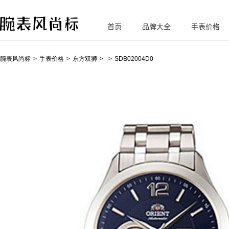
首页
品牌大全
手表价格
腕
表风尚标
腕表风尚标
手表价格
东方双狮
SDB02004D0