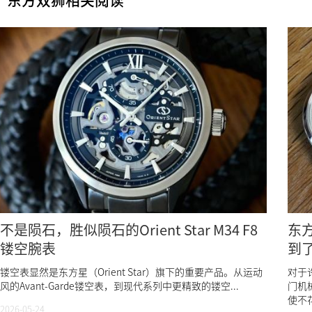
东方双狮相关阅读
不是陨石，胜似陨石的Orient Star M34 F8
东方
镂空腕表
到
镂空表显然是东方星（Orient Star）旗下的重要产品。从运动
对于
风的Avant-Garde镂空表，到现代系列中更精致的镂空...
门机
使不花
2026-05-24