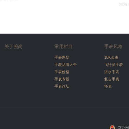
2025-
关于腕尚
常用栏目
手表风格
手表网站
18K金表
手表品牌大全
飞行员手表
手表价格
潜水手表
手表专题
复古手表
手表论坛
怀表
京公网安