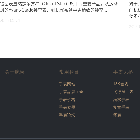
镂空表显然是东方星（Orient Star）旗下的重要产品。从运动
对于
风的Avant-Garde镂空表，到现代系列中更精致的镂空...
门机
使不花
2026-05-24
2025-
关于腕尚
常用栏目
手表风格
手表网站
18K金表
手表品牌大全
飞行员手表
手表价格
潜水手表
手表专题
复古手表
手表论坛
怀表