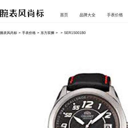
首页
品牌大全
手表价格
腕
表风尚标
腕表风尚标
手表价格
东方双狮
SER1S001B0