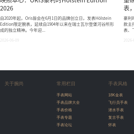
2026
表
自2020年起，Oris皆会在6月1日的品牌创立日，发表Hölstein
豪利时
Edition限定腕表，延续自1904年以来在瑞士瓦尔登堡河谷所形
款主
成的独立精神。今年迎...
表、
2026-06-09
2026-
关于腕尚
常用栏目
手表风格
手表网站
18K金表
手表品牌大全
飞行员手表
手表价格
潜水手表
手表专题
复古手表
手表论坛
怀表