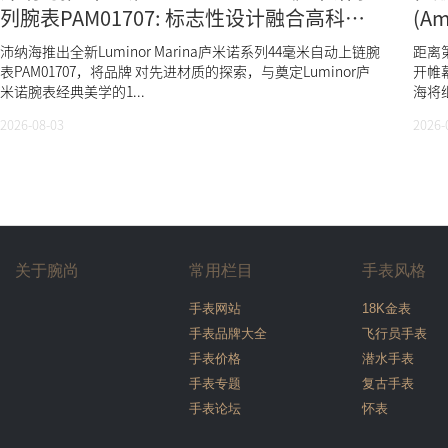
列腕表PAM01707: 标志性设计融合高科技
(A
材质
款全
沛纳海推出全新Luminor Marina庐米诺系列44毫米自动上链腕
距离第
计
表PAM01707，将品牌 对先进材质的探索，与奠定Luminor庐
开帷
米诺腕表经典美学的1...
海将
2026-08-03
2026-
关于腕尚
常用栏目
手表风格
手表网站
18K金表
手表品牌大全
飞行员手表
手表价格
潜水手表
手表专题
复古手表
手表论坛
怀表