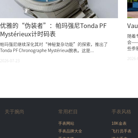
优雅的“伪装者”：帕玛强尼Tonda PF
Va
Mystérieux计时码表
随着
会—
帕玛强尼继续深化其对“神秘复杂功能”的探索，推出了
些参展
Tonda PF Chronographe Mystérieux腕表。这是...
2026-
2026-07-23
关于腕尚
常用栏目
手表风格
手表网站
18K金表
手表品牌大全
飞行员手表