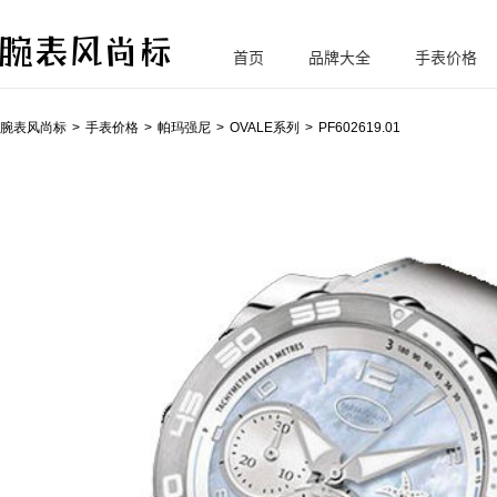
首页
品牌大全
手表价格
腕
表风尚标
腕表风尚标
手表价格
帕玛强尼
OVALE系列
PF602619.01