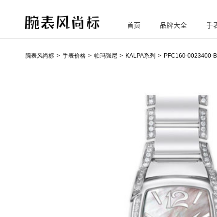
首页
品牌大全
手
腕
表风尚标
腕表风尚标
手表价格
帕玛强尼
KALPA系列
PFC160-0023400-