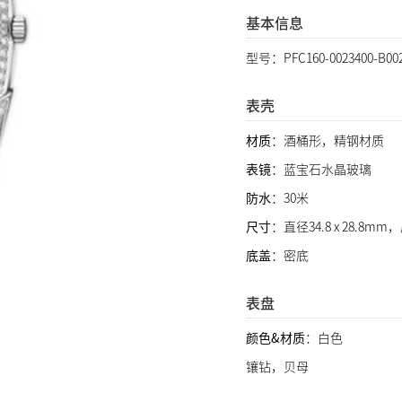
基本信息
型号：PFC160-0023400-B
表壳
材质
：酒桶形，精钢材质
表镜
：蓝宝石水晶玻璃
防水
：30米
尺寸
：直径34.8 x 28.8mm
底盖
：密底
表盘
颜色&材质
：白色
镶钻，贝母