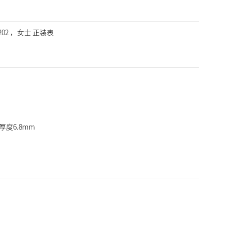
00202 ，女士 正装表
，厚度6.8mm