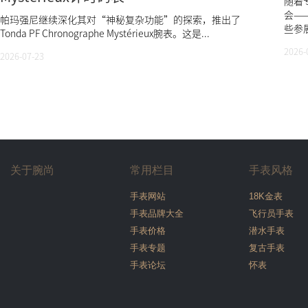
随着
会—
帕玛强尼继续深化其对“神秘复杂功能”的探索，推出了
些参展
Tonda PF Chronographe Mystérieux腕表。这是...
2026-
2026-07-23
关于腕尚
常用栏目
手表风格
手表网站
18K金表
手表品牌大全
飞行员手表
手表价格
潜水手表
手表专题
复古手表
手表论坛
怀表