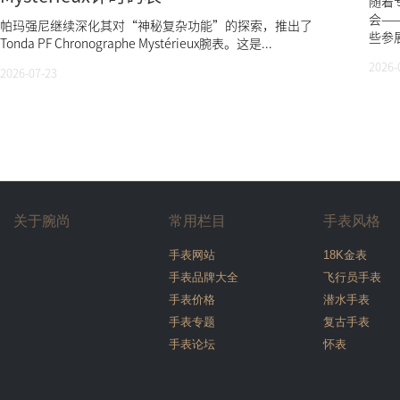
随着
会—
帕玛强尼继续深化其对“神秘复杂功能”的探索，推出了
些参展
Tonda PF Chronographe Mystérieux腕表。这是...
2026-
2026-07-23
关于腕尚
常用栏目
手表风格
手表网站
18K金表
手表品牌大全
飞行员手表
手表价格
潜水手表
手表专题
复古手表
手表论坛
怀表