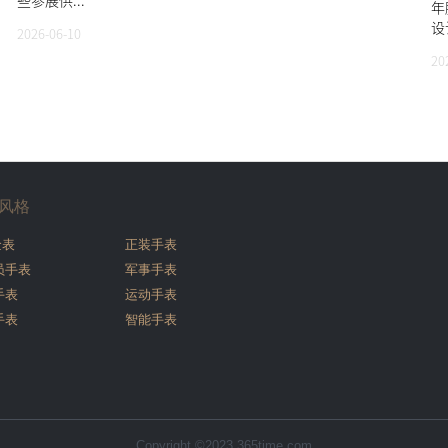
些参展供...
年
设
2026-06-10
20
风格
金表
正装手表
员手表
军事手表
手表
运动手表
手表
智能手表
Copyright ©2023 365time.com