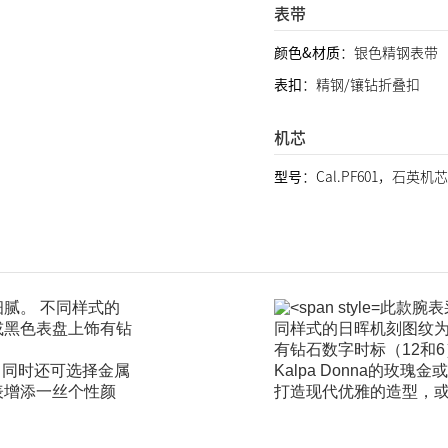
表带
颜色&材质
：银色精钢表带
表扣
：精钢/镶钻折叠扣
机芯
型号
：Cal.PF601，石英机
腻。 不同样式的
此款腕表
或黑色表盘上饰有钻
同样式的日晖机刻图纹
有钻石数字时标（12和
款，同时还可选择金属
Kalpa Donna的
表增添一丝个性颜
打造现代优雅的造型，或