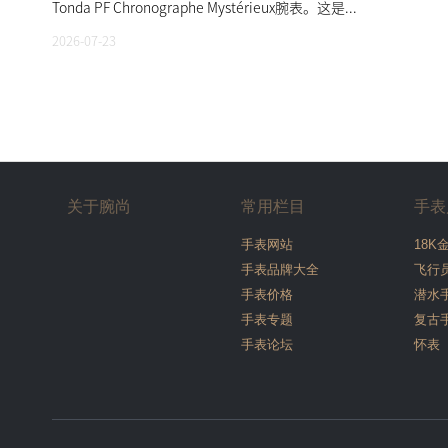
Tonda PF Chronographe Mystérieux腕表。这是...
2026-07-23
关于腕尚
常用栏目
手表
手表网站
18K
手表品牌大全
飞行
手表价格
潜水
手表专题
复古
手表论坛
怀表