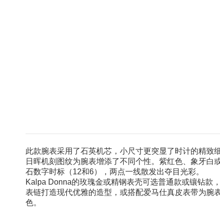
此款腕表采用了石英机芯，小尺寸更突显了时计的精致细
日晖机刻图纹为腕表增添了不同个性。紫红色、象牙白
石数字时标（12和6），两点一线散发出夺目光彩。
Kalpa Donna的玫瑰金或精钢表壳可选普通款或镶钻
表链打造现代优雅的造型，或搭配爱马仕真皮表带为腕
色。