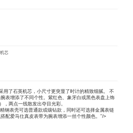
芯机芯
采用了石英机芯，小尺寸更突显了时计的精致细腻。 不
为腕表增添了不同个性。紫红色、象牙白或黑色表盘上饰
6），两点一线散发出夺目光彩。
玫瑰金或精钢表壳可选普通款或镶钻款，同时还可选择金属表链
搭配爱马仕真皮表带为腕表增添一丝个性颜色。"/>