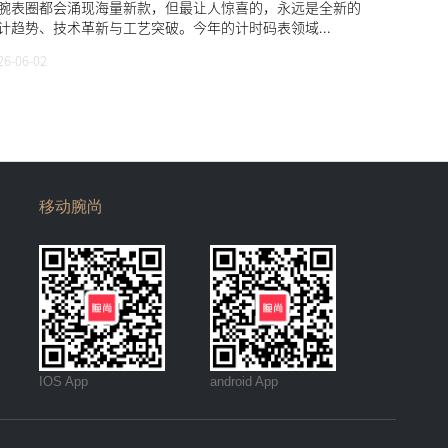
腕表圈都会涌现海量新款，但最让人惊喜的，永远是全新的
计趋势、技术革新与工艺突破。今年的计时码表领域...
26-06-02
移动腕尚
IOS App
android App