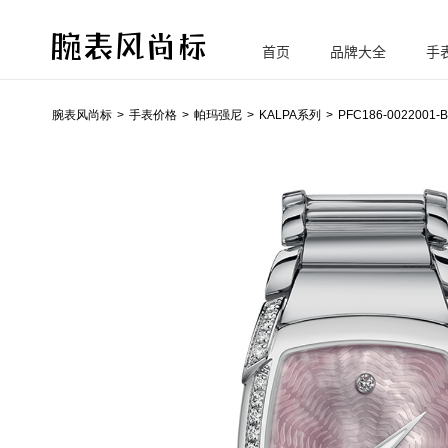
首页
品牌大全
手
腕
表风尚标
腕表风尚标
手表价格
帕玛强尼
KALPA系列
PFC186-0022001-