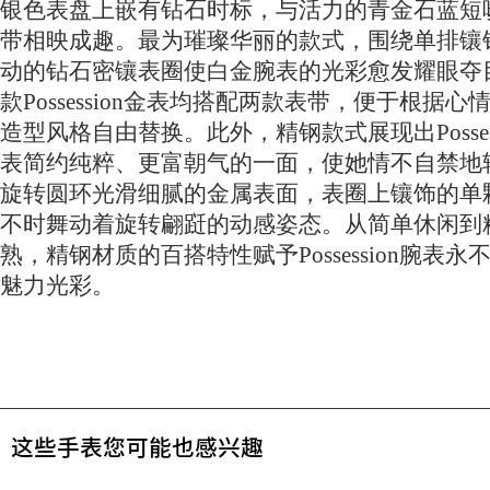
银色表盘上嵌有钻石时标，与活力的青金石蓝短
带相映成趣。最为璀璨华丽的款式，围绕单排镶
动的钻石密镶表圈使白金腕表的光彩愈发耀眼夺
款Possession金表均搭配两款表带，便于根据心
造型风格自由替换。此外，精钢款式展现出Possess
表简约纯粹、更富朝气的一面，使她情不自禁地
旋转圆环光滑细腻的金属表面，表圈上镶饰的单
不时舞动着旋转翩跹的动感姿态。从简单休闲到
熟，精钢材质的百搭特性赋予Possession腕表永
魅力光彩。
这些手表您可能也感兴趣