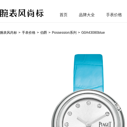
首页
品牌大全
手表价格
腕
表风尚标
腕表风尚标
手表价格
伯爵
Possession系列
G0A43080blue