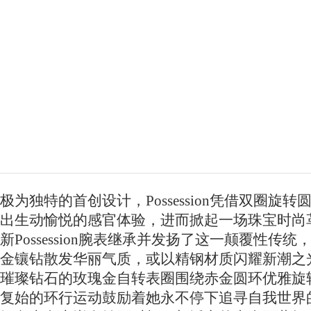
极为独特的首创设计，Possession凭借双圈旋转
出生动愉悦的感官体验，进而掀起一场珠宝时尚
新Possession腕表继承并发扬了这一颠覆性传统
金镶钻散发华丽气质，或以精钢材质闪耀新潮之
璀璨钻石的玫瑰金自转表圈围绕赤金圆环优雅旋
复始的环行运动鼓励着她永不停下追寻自我世界