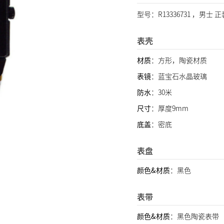
型号：R13336731 ，男士 
表壳
材质
：方形，陶瓷材质
表镜
：蓝宝石水晶玻璃
防水
：30米
尺寸
：厚度9mm
底盖
：密底
表盘
颜色&材质
：黑色
表带
颜色&材质
：黑色陶瓷表带