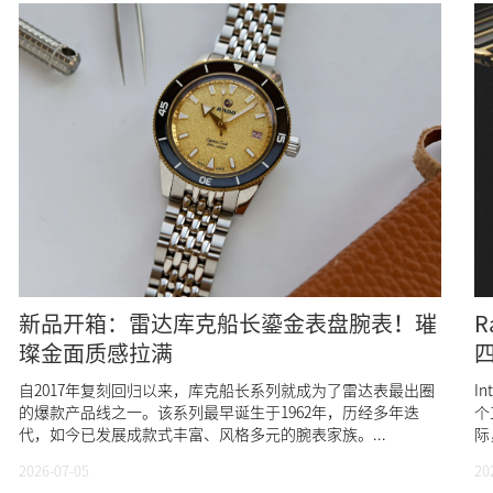
新品开箱：雷达库克船长鎏金表盘腕表！璀
R
璨金面质感拉满
自2017年复刻回归以来，库克船长系列就成为了雷达表最出圈
I
的爆款产品线之一。该系列最早诞生于1962年，历经多年迭
个
代，如今已发展成款式丰富、风格多元的腕表家族。...
际
2026-07-05
20