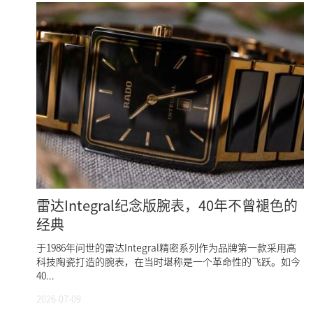
雷达Integral纪念版腕表，40年不曾褪色的
经典
于1986年问世的雷达Integral精密系列作为品牌第一款采用高
科技陶瓷打造的腕表，在当时堪称是一个革命性的飞跃。如今
40...
2026-07-09