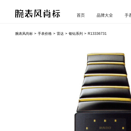
首页
品牌大全
手
腕
表风尚标
腕表风尚标
手表价格
雷达
银钻系列
R13336731