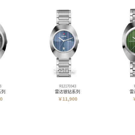
3
R12170343
系列
雷达银钻系列
雷
0
￥11,900