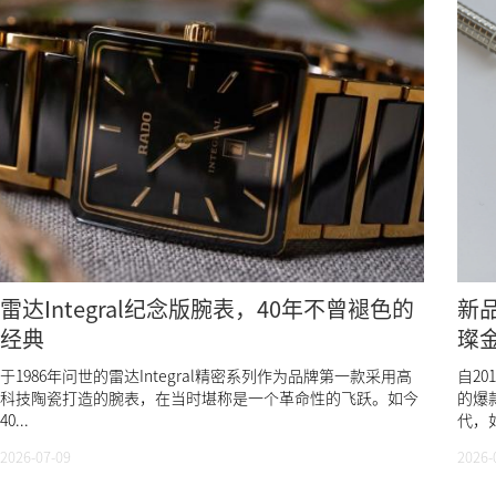
雷达Integral纪念版腕表，40年不曾褪色的
新
经典
璨
于1986年问世的雷达Integral精密系列作为品牌第一款采用高
自2
科技陶瓷打造的腕表，在当时堪称是一个革命性的飞跃。如今
的爆
40...
代，
2026-07-09
2026-