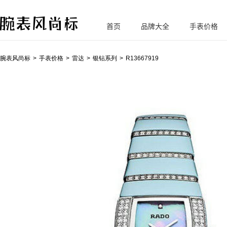
首页
品牌大全
手表价格
腕
表风尚标
腕表风尚标
手表价格
雷达
银钻系列
R13667919