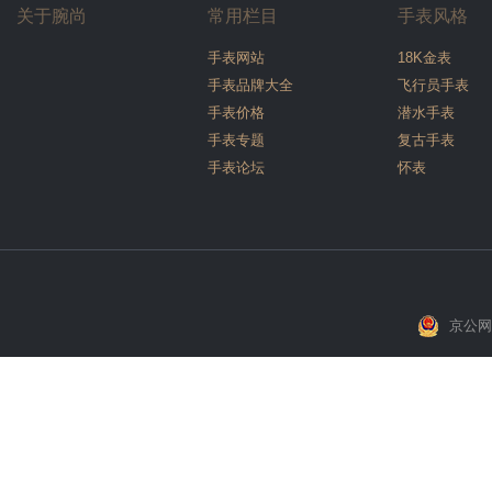
关于腕尚
常用栏目
手表风格
手表网站
18K金表
手表品牌大全
飞行员手表
手表价格
潜水手表
手表专题
复古手表
手表论坛
怀表
京公网安