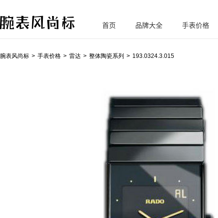
首页
品牌大全
手表价格
腕
表风尚标
腕表风尚标
手表价格
雷达
整体陶瓷系列
193.0324.3.015