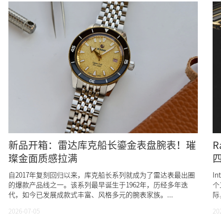
新品开箱：雷达库克船长鎏金表盘腕表！璀
R
璨金面质感拉满
自2017年复刻回归以来，库克船长系列就成为了雷达表最出圈
I
的爆款产品线之一。该系列最早诞生于1962年，历经多年迭
个
代，如今已发展成款式丰富、风格多元的腕表家族。...
际
2026-07-05
20