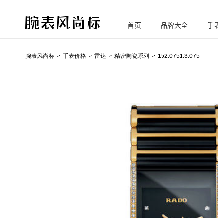
首页
品牌大全
手
腕
表风尚标
腕表风尚标
手表价格
雷达
精密陶瓷系列
152.0751.3.075