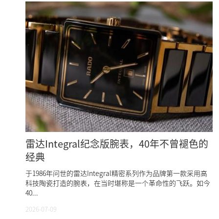
雷达Integral纪念版腕表，40年不曾褪色的
经典
于1986年问世的雷达Integral精密系列作为品牌第一款采用高
科技陶瓷打造的腕表，在当时堪称是一个革命性的飞跃。如今
40...
2026-07-09