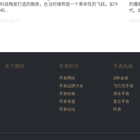
科技陶瓷打造的腕表，在当时堪称是一个革命性的飞跃。如今
的爆
40...
代，
2026-07-09
2026-
关于腕尚
常用栏目
手表风格
手表网站
18K金表
手表品牌大全
飞行员手表
手表价格
潜水手表
手表专题
复古手表
手表论坛
怀表