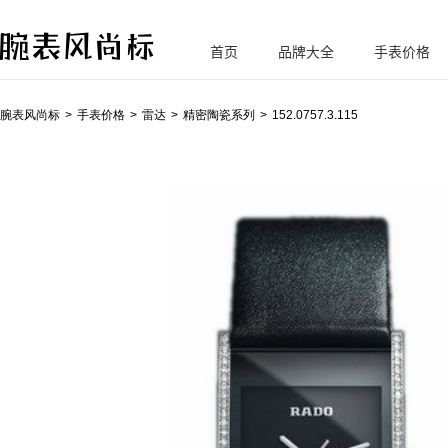
首页
品牌大全
手表价格
腕
表风尚标
腕表风尚标
手表价格
雷达
精密陶瓷系列
152.0757.3.115