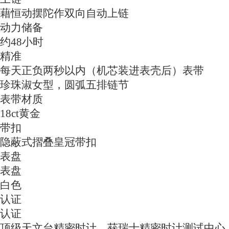
藉恒动摆陀作双向自动上链
动力储备
约48小时
精准
每天正负两秒以内（机芯装进表壳后）表带
珍珠淑女型，圆弧五排链节
表带材质
18ct黄金
带扣
隐蔽式摺叠皇冠带扣
表盘
表盘
白色
认证
认证
顶级天文台精密时计，获瑞士精密时计测试中心