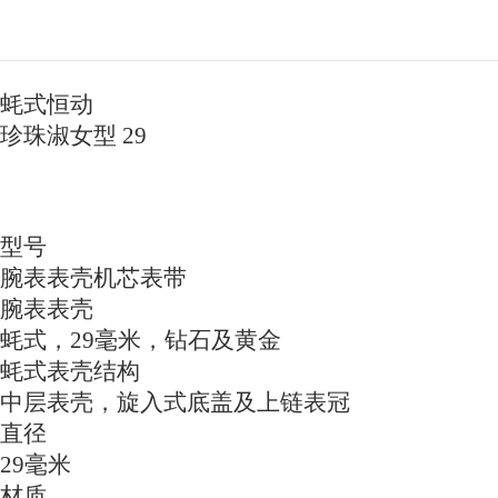
蚝式恒动
珍珠淑女型 29
型号
腕表表壳机芯表带
腕表表壳
蚝式，29毫米，钻石及黄金
蚝式表壳结构
中层表壳，旋入式底盖及上链表冠
直径
29毫米
材质