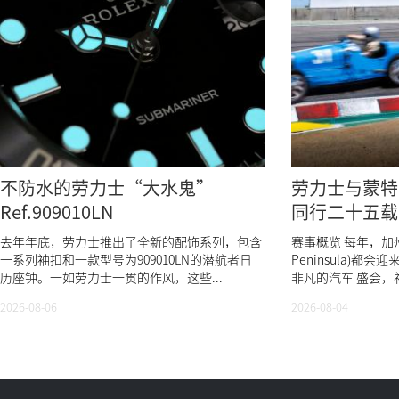
不防水的劳力士“大水鬼”
劳力士与蒙特
Ref.909010LN
同行二十五载
奇
去年年底，劳力士推出了全新的配饰系列，包含
赛事概览 每年，加州蒙
一系列袖扣和一款型号为909010LN的潜航者日
Peninsula)
历座钟。一如劳力士一贯的作风，这些...
非凡的汽车 盛会，
周(...
2026-08-06
2026-08-04