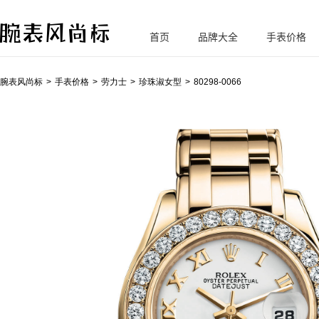
首页
品牌大全
手表价格
腕
表风尚标
腕表风尚标
手表价格
劳力士
珍珠淑女型
80298-0066