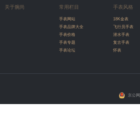
关于腕尚
常用栏目
手表风格
手表网站
18K金表
手表品牌大全
飞行员手表
手表价格
潜水手表
手表专题
复古手表
手表论坛
怀表
京公网安