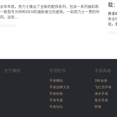
载
去年年底，劳力士推出了全新的配饰系列，包含一系列袖扣和
一款型号为909010LN的潜航者日历座钟。一如劳力士一贯的作
赛事概
风，这些...
来全
就。蒙
2026-08-06
2026-
关于腕尚
常用栏目
手表风格
手表网站
18K金表
手表品牌大全
飞行员手表
手表价格
潜水手表
手表专题
复古手表
手表论坛
怀表