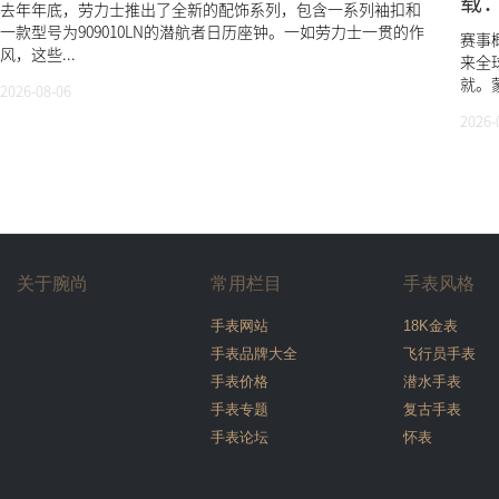
载
去年年底，劳力士推出了全新的配饰系列，包含一系列袖扣和
一款型号为909010LN的潜航者日历座钟。一如劳力士一贯的作
赛事概
风，这些...
来全
就。蒙
2026-08-06
2026-
关于腕尚
常用栏目
手表风格
手表网站
18K金表
手表品牌大全
飞行员手表
手表价格
潜水手表
手表专题
复古手表
手表论坛
怀表