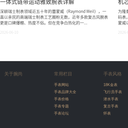
一体式链带运动雅致腕表详解
机芯
深耕瑞士制表领域近五十年的蕾蒙威（Raymond Weil），一
为隆
直以亲民的高端瑞士制表工艺圈粉无数，近年多款复古风腕表
码表
更是口碑爆棚、热度不俗。但在竞争白热化的一...
蒙威以
2026-06-10
2026-
关于腕尚
常用栏目
手表风格
手表网站
18K金表
手表品牌大全
飞行员手表
手表价格
潜水手表
手表专题
复古手表
手表论坛
怀表