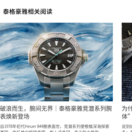
泰格豪雅相关阅读
破浪而生，腕间无界｜泰格豪雅竞潜系列腕
为
表焕新登场
体
自1978年初代Heuer 844腕表面世，竞潜系列便根植深海探索
说到