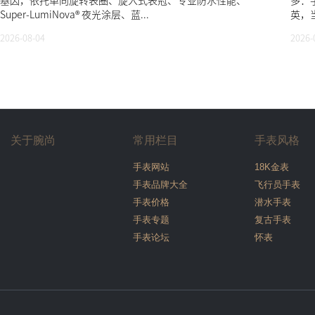
基因，依托单向旋转表圈、旋入式表冠、专业防水性能、
多：
Super-LumiNova® 夜光涂层、蓝...
英，当
2026-08-04
2026-
关于腕尚
常用栏目
手表风格
手表网站
18K金表
手表品牌大全
飞行员手表
手表价格
潜水手表
手表专题
复古手表
手表论坛
怀表