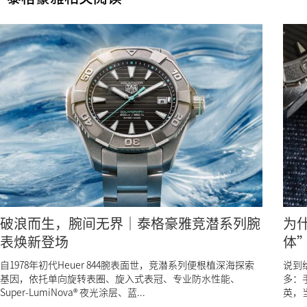
破浪而生，腕间无界｜泰格豪雅竞潜系列腕
为
表焕新登场
体
自1978年初代Heuer 844腕表面世，竞潜系列便根植深海探索
说到
基因，依托单向旋转表圈、旋入式表冠、专业防水性能、
多：
Super-LumiNova® 夜光涂层、蓝...
英，当