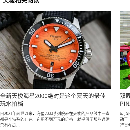
天梭相关阅读
全新天梭海星2000绝对是这个夏天的最佳
双匠
玩水拍档
PI
上
自2021年面世以来，海星2000系列腕表在天梭的产品线中一直
6月5
都是个特殊的存在。它用不到万元的价格，就提供了那些通常
动于
只有在高...
行官希