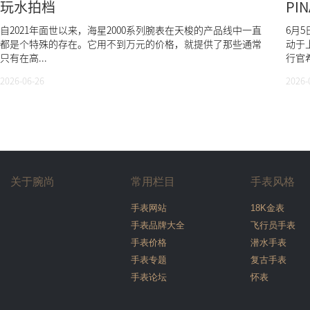
玩水拍档
PI
上
自2021年面世以来，海星2000系列腕表在天梭的产品线中一直
6月5
都是个特殊的存在。它用不到万元的价格，就提供了那些通常
动于
只有在高...
行官希
2026-06-26
2026-
关于腕尚
常用栏目
手表风格
手表网站
18K金表
手表品牌大全
飞行员手表
手表价格
潜水手表
手表专题
复古手表
手表论坛
怀表